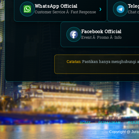
WhatsApp Official
Tele
›
Customer Service Â· Fast Response
Chat c
Facebook Official
Event Â· Promo Â· Info
Catatan:
Pastikan hanya menghubungi ak
HOME
PERMAINAN
PERA
Copyright @ Jurag